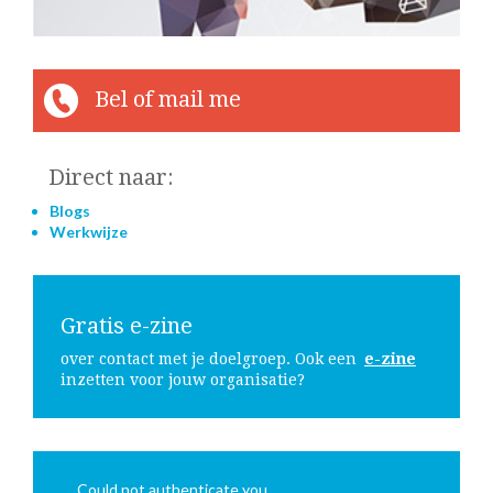
Bel of mail me
Direct naar:
Blogs
Werkwijze
Gratis e-zine
over contact met je doelgroep. Ook een
e-zine
inzetten voor jouw organisatie?
Could not authenticate you.