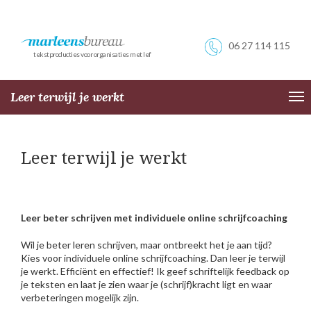
06 27 114 115
tekstproducties voor organisaties met lef
Leer terwijl je werkt
Tog
nav
Leer terwijl je werkt
Leer beter schrijven met individuele online schrijfcoaching
Wil je beter leren schrijven, maar ontbreekt het je aan tijd?
Kies voor individuele online schrijfcoaching. Dan leer je terwijl
je werkt. Efficiënt en effectief! Ik geef schriftelijk feedback op
je teksten en laat je zien waar je (schrijf)kracht ligt en waar
verbeteringen mogelijk zijn.