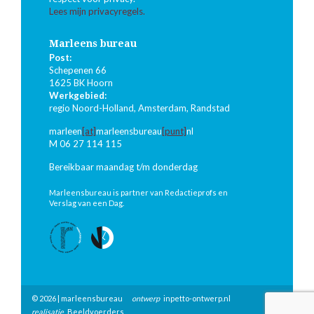
Lees mijn privacyregels.
Marleens bureau
Post:
Schepenen 66
1625 BK Hoorn
Werkgebied:
regio Noord-Holland, Amsterdam, Randstad
marleen
[at]
marleensbureau
[punt]
nl
M 06 27 114 115
Bereikbaar maandag t/m donderdag
Marleensbureau is partner van Redactieprofs en
Verslag van een Dag.
© 2026 | marleensbureau
ontwerp
inpetto-ontwerp.nl
realisatie
Beeldvoerders