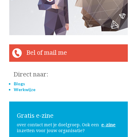
Bel of mail me
Direct naar:
Blogs
Werkwijze
Gratis e-zine
over contact met je doelgroep. Ook een
e-zine
inzetten voor jouw organisatie?