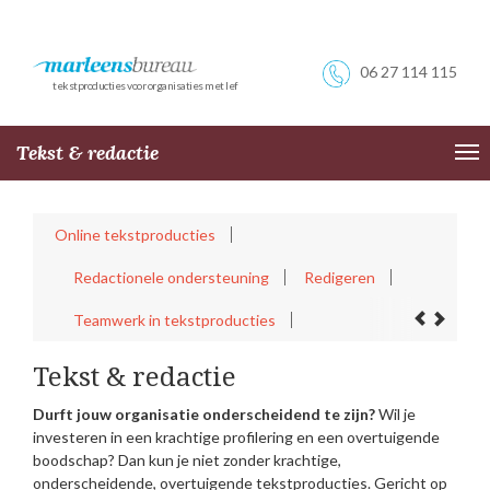
06 27 114 115
tekstproducties voor organisaties met lef
Tekst & redactie
Tog
nav
Online tekstproducties
Redactionele ondersteuning
Redigeren
Teamwerk in tekstproducties
Tekst & redactie
Durft jouw organisatie onderscheidend te zijn?
Wil je
investeren in een krachtige profilering en een overtuigende
boodschap? Dan kun je niet zonder krachtige,
onderscheidende, overtuigende tekstproducties. Gericht op