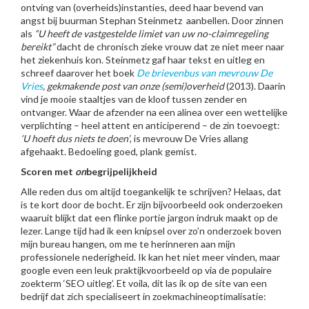
ontving van (overheids)instanties, deed haar bevend van
angst bij buurman Stephan Steinmetz aanbellen. Door zinnen
als
“U heeft de vastgestelde limiet van uw no-claimregeling
bereikt”
dacht de chronisch zieke vrouw dat ze niet meer naar
het ziekenhuis kon. Steinmetz gaf haar tekst en uitleg en
schreef daarover het boek
De brievenbus van mevrouw De
Vries
, gekmakende post van onze (semi)overheid
(2013). Daarin
vind je mooie staaltjes van de kloof tussen zender en
ontvanger. Waar de afzender na een alinea over een wettelijke
verplichting – heel attent en anticiperend – de zin toevoegt:
‘U hoeft dus niets te doen’
, is mevrouw De Vries allang
afgehaakt. Bedoeling goed, plank gemist.
Scoren met
on
begrijpelijkheid
Alle reden dus om altijd toegankelijk te schrijven? Helaas, dat
is te kort door de bocht. Er zijn bijvoorbeeld ook onderzoeken
waaruit blijkt dat een flinke portie jargon indruk maakt op de
lezer. Lange tijd had ik een knipsel over zo’n onderzoek boven
mijn bureau hangen, om me te herinneren aan mijn
professionele nederigheid. Ik kan het niet meer vinden, maar
google even een leuk praktijkvoorbeeld op via de populaire
zoekterm ‘SEO uitleg’. Et voila, dit las ik op de site van een
bedrijf dat zich specialiseert in zoekmachineoptimalisatie: