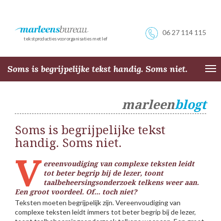
06 27 114 115
tekstproducties voor organisaties met lef
Soms is begrijpelijke tekst handig. Soms niet.
Tog
nav
marleen
blogt
Soms is begrijpelijke tekst
handig. Soms niet.
V
ereenvoudiging van complexe teksten leidt
tot beter begrip bij de lezer, toont
taalbeheersingsonderzoek telkens weer aan.
Een groot voordeel. Of... toch niet?
Teksten moeten begrijpelijk zijn. Vereenvoudiging van
complexe teksten leidt immers tot beter begrip bij de lezer,