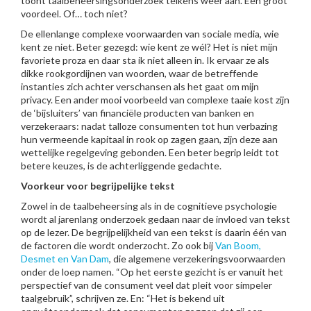
toont taalbeheersingsonderzoek telkens weer aan. Een groot
voordeel. Of… toch niet?
De ellenlange complexe voorwaarden van sociale media, wie
kent ze niet. Beter gezegd: wie kent ze wél? Het is niet mijn
favoriete proza en daar sta ik niet alleen in. Ik ervaar ze als
dikke rookgordijnen van woorden, waar de betreffende
instanties zich achter verschansen als het gaat om mijn
privacy. Een ander mooi voorbeeld van complexe taaie kost zijn
de ‘bijsluiters’ van financiële producten van banken en
verzekeraars: nadat talloze consumenten tot hun verbazing
hun vermeende kapitaal in rook op zagen gaan, zijn deze aan
wettelijke regelgeving gebonden. Een beter begrip leidt tot
betere keuzes, is de achterliggende gedachte.
Voorkeur voor begrijpelijke tekst
Zowel in de taalbeheersing als in de cognitieve psychologie
wordt al jarenlang onderzoek gedaan naar de invloed van tekst
op de lezer. De begrijpelijkheid van een tekst is daarin één van
de factoren die wordt onderzocht. Zo ook bij
Van Boom,
Desmet en Van Dam
, die algemene verzekeringsvoorwaarden
onder de loep namen. “Op het eerste gezicht is er vanuit het
perspectief van de consument veel dat pleit voor simpeler
taalgebruik”, schrijven ze. En: “Het is bekend uit