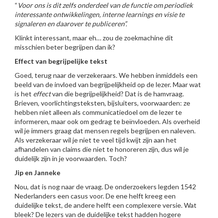
“
Voor ons is dit zelfs onderdeel van de functie om periodiek
interessante ontwikkelingen, interne learnings en visie te
signaleren en daarover te publiceren”.
Klinkt interessant, maar eh… zou de zoekmachine dit
misschien beter begrijpen dan ik?
Effect van begrijpelijke tekst
Goed, terug naar de verzekeraars. We hebben inmiddels een
beeld van de invloed van begrijpelijkheid op de lezer. Maar wat
is het
effect
van die begrijpelijkheid? Dat is de hamvraag.
Brieven, voorlichtingsteksten, bijsluiters, voorwaarden: ze
hebben niet alleen als communicatiedoel om de lezer te
informeren, maar ook om gedrag te beïnvloeden. Als overheid
wil je immers graag dat mensen regels begrijpen en naleven.
Als verzekeraar wil je niet te veel tijd kwijt zijn aan het
afhandelen van claims die niet te honoreren zijn, dus wil je
duidelijk zijn in je voorwaarden. Toch?
Jip en Janneke
Nou, dat is nog naar de vraag. De onderzoekers legden 1542
Nederlanders een casus voor. De ene helft kreeg een
duidelijke tekst, de andere helft een complexere versie. Wat
bleek? De lezers van de duidelijke tekst hadden hogere