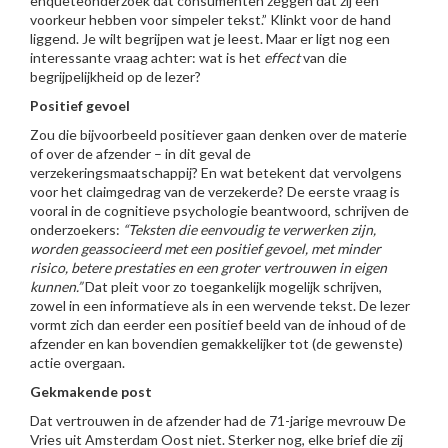
enquêteonderzoek dat consumenten zeggen dat zij een
voorkeur hebben voor simpeler tekst.” Klinkt voor de hand
liggend. Je wilt begrijpen wat je leest. Maar er ligt nog een
interessante vraag achter: wat is het
effect
van die
begrijpelijkheid op de lezer?
Positief gevoel
Zou die bijvoorbeeld positiever gaan denken over de materie
of over de afzender – in dit geval de
verzekeringsmaatschappij? En wat betekent dat vervolgens
voor het claimgedrag van de verzekerde? De eerste vraag is
vooral in de cognitieve psychologie beantwoord, schrijven de
onderzoekers:
“Teksten die eenvoudig te verwerken zijn,
worden geassocieerd met een positief gevoel, met minder
risico, betere prestaties en een groter vertrouwen in eigen
kunnen.”
Dat pleit voor zo toegankelijk mogelijk schrijven,
zowel in een informatieve als in een wervende tekst. De lezer
vormt zich dan eerder een positief beeld van de inhoud of de
afzender en kan bovendien gemakkelijker tot (de gewenste)
actie overgaan.
Gekmakende post
Dat vertrouwen in de afzender had de 71-jarige mevrouw De
Vries uit Amsterdam Oost niet. Sterker nog, elke brief die zij